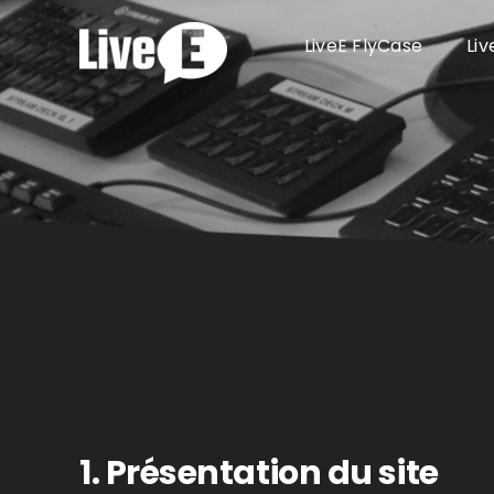
Passer
au
LiveE FlyCase
Li
contenu
1. Présentation du site