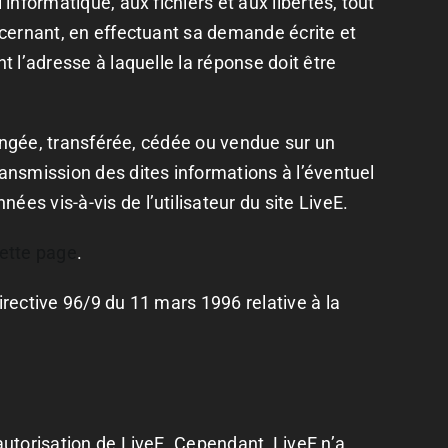
informatique, aux fichiers et aux libertés, tout
oncernant, en effectuant sa demande écrite et
t l’adresse à laquelle la réponse doit être
changée, transférée, cédée ou vendue sur un
ransmission des dites informations à l’éventuel
es vis-à-vis de l’utilisateur du site LiveE.
ette page
.
irective 96/9 du 11 mars 1996 relative à la
’autorisation de LiveE. Cependant, LiveE n’a