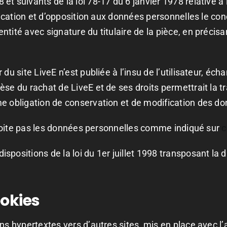
t suivants de la loi 78-17 du 6 janvier 1978 relative à l’
tification et d’opposition aux données personnelles le c
tité avec signature du titulaire de la pièce, en précisan
 du site LiveE n’est publiée à l’insu de l’utilisateur, é
èse du rachat de LiveE et de ses droits permettrait la t
 obligation de conservation et de modification des donné
exploite pas les données personnelles comme indiqué sur
c
positions de la loi du 1er juillet 1998 transposant la d
ookies
ens hypertextes vers d’autres sites, mis en place avec l